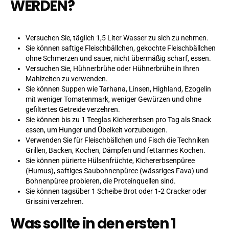
WERDEN?
Versuchen Sie, täglich 1,5 Liter Wasser zu sich zu nehmen.
Sie können saftige Fleischbällchen, gekochte Fleischbällchen
ohne Schmerzen und sauer, nicht übermäßig scharf, essen.
Versuchen Sie, Hühnerbrühe oder Hühnerbrühe in Ihren
Mahlzeiten zu verwenden.
Sie können Suppen wie Tarhana, Linsen, Highland, Ezogelin
mit weniger Tomatenmark, weniger Gewürzen und ohne
gefiltertes Getreide verzehren.
Sie können bis zu 1 Teeglas Kichererbsen pro Tag als Snack
essen, um Hunger und Übelkeit vorzubeugen.
Verwenden Sie für Fleischbällchen und Fisch die Techniken
Grillen, Backen, Kochen, Dämpfen und fettarmes Kochen.
Sie können pürierte Hülsenfrüchte, Kichererbsenpüree
(Humus), saftiges Saubohnenpüree (wässriges Fava) und
Bohnenpüree probieren, die Proteinquellen sind.
Sie können tagsüber 1 Scheibe Brot oder 1-2 Cracker oder
Grissini verzehren.
Was sollte in den ersten 1