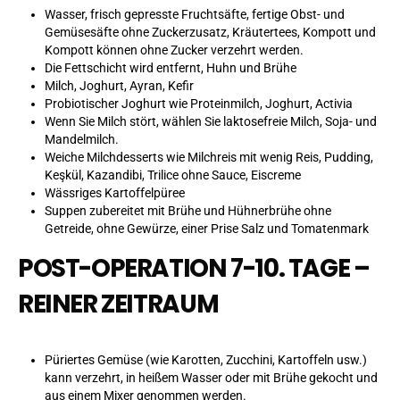
Wasser, frisch gepresste Fruchtsäfte, fertige Obst- und
Gemüsesäfte ohne Zuckerzusatz, Kräutertees, Kompott und
Kompott können ohne Zucker verzehrt werden.
Die Fettschicht wird entfernt, Huhn und Brühe
Milch, Joghurt, Ayran, Kefir
Probiotischer Joghurt wie Proteinmilch, Joghurt, Activia
Wenn Sie Milch stört, wählen Sie laktosefreie Milch, Soja- und
Mandelmilch.
Weiche Milchdesserts wie Milchreis mit wenig Reis, Pudding,
Keşkül, Kazandibi, Trilice ohne Sauce, Eiscreme
Wässriges Kartoffelpüree
Suppen zubereitet mit Brühe und Hühnerbrühe ohne
Getreide, ohne Gewürze, einer Prise Salz und Tomatenmark
POST-OPERATION 7-10. TAGE –
REINER ZEITRAUM
Püriertes Gemüse (wie Karotten, Zucchini, Kartoffeln usw.)
kann verzehrt, in heißem Wasser oder mit Brühe gekocht und
aus einem Mixer genommen werden.