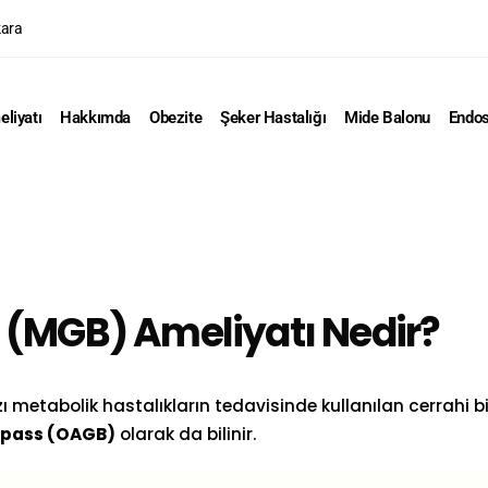
kara
liyatı
Hakkımda
Obezite
Şeker Hastalığı
Mide Balonu
Endos
 (MGB) Ameliyatı Nedir?
zı metabolik hastalıkların tedavisinde kullanılan cerrahi b
ypass (OAGB)
olarak da bilinir.