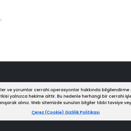
z
.
tüler ve yorumlar cerrahi operasyonlar hakkında bilgilendirme
si yalnızca hekime aittir. Bu nedenle herhangi bir cerrahi işlem
ışarak alınız. Web sitemizde sunulan bilgiler tıbbi tavsiye ve
Çerez (Cookie) Gizlilik Politikası