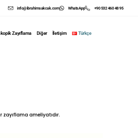
info@ibrahimsakcak.com
WhatsApp
+90 532 460 48 95
kopik Zayıflama
Diğer
İletişim
Türkçe
ir zayıflama ameliyatıdır.